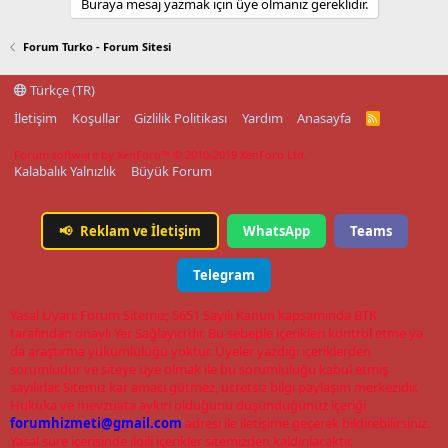
Buraya mesaj yazmak için üye olmanız gereklidir.
Forum Turko - Forum Sitesi
Türkçe (TR)
İletişim
Koşullar
Gizlilik Politikası
Yardım
Anasayfa
R
S
S
Forum software by XenForo™
© 2010-2019 XenForo Ltd.
Kalabalık Yalnızlık
Büyük Forum
📢
Reklam ve İletişim
WhatsApp
Teams
Telegram
Yasal Uyarı: Forum Sitemiz; 5651 Sayılı Kanun kapsamında BTK
tarafından onaylı Yer Sağlayıcı'dır. Bu sebeple içerikleri kontrol etme ya
da araştırma yükümlülüğü yoktur. Üyeler yazdığı içeriklerden
sorumludur ve siteye üye olmak ile bu sorumluluğu kabul etmiş
sayılırlar. Sitemiz kar amacı gütmez, ücretsiz bilgi paylaşım merkezidir.
Hukuka ve mevzuata aykırı olduğunu düşündüğünüz içeriği
forumhizmeti@gmail.com
adresi ile iletişime geçerek bildirebilirsiniz.
Yasal süre içerisinde ilgili içerikler sitemizden kaldırılacaktır.