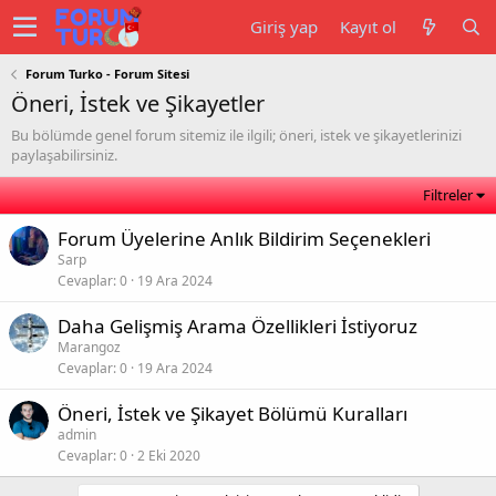
Giriş yap
Kayıt ol
Forum Turko - Forum Sitesi
Öneri, İstek ve Şikayetler
Bu bölümde genel forum sitemiz ile ilgili; öneri, istek ve şikayetlerinizi
paylaşabilirsiniz.
Filtreler
Forum Üyelerine Anlık Bildirim Seçenekleri
Sarp
Cevaplar
0
19 Ara 2024
Daha Gelişmiş Arama Özellikleri İstiyoruz
Marangoz
Cevaplar
0
19 Ara 2024
Öneri, İstek ve Şikayet Bölümü Kuralları
admin
Cevaplar
0
2 Eki 2020