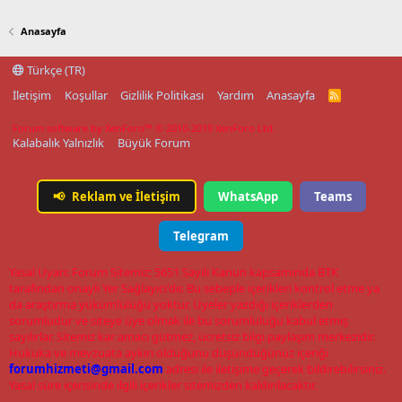
Anasayfa
Türkçe (TR)
İletişim
Koşullar
Gizlilik Politikası
Yardım
Anasayfa
R
S
S
Forum software by XenForo™
© 2010-2019 XenForo Ltd.
Kalabalık Yalnızlık
Büyük Forum
📢
Reklam ve İletişim
WhatsApp
Teams
Telegram
Yasal Uyarı: Forum Sitemiz; 5651 Sayılı Kanun kapsamında BTK
tarafından onaylı Yer Sağlayıcı'dır. Bu sebeple içerikleri kontrol etme ya
da araştırma yükümlülüğü yoktur. Üyeler yazdığı içeriklerden
sorumludur ve siteye üye olmak ile bu sorumluluğu kabul etmiş
sayılırlar. Sitemiz kar amacı gütmez, ücretsiz bilgi paylaşım merkezidir.
Hukuka ve mevzuata aykırı olduğunu düşündüğünüz içeriği
forumhizmeti@gmail.com
adresi ile iletişime geçerek bildirebilirsiniz.
Yasal süre içerisinde ilgili içerikler sitemizden kaldırılacaktır.