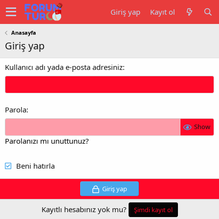
Giriş yap
Kayıt ol
Anasayfa
Giriş yap
Kullanıcı adı yada e-posta adresiniz
Parola
Show
Parolanızı mı unuttunuz?
Beni hatırla
Giriş yap
Kayıtlı hesabınız yok mu?
Şimdi kayıt ol