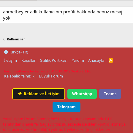
ahmetbeyler adlı kullanıcının profili hakkında henüz mesaj
yok.
Kullanıcılar
Türkçe (TR)
İletişim
Koşullar
Gizlilik Politikası
Yardım
Anasayfa
R
S
S
Forum software by XenForo™
© 2010-2019 XenForo Ltd.
Kalabalık Yalnızlık
Büyük Forum
📢
Reklam ve İletişim
WhatsApp
Teams
Telegram
Yasal Uyarı: Forum Sitemiz; 5651 Sayılı Kanun kapsamında BTK
tarafından onaylı Yer Sağlayıcı'dır. Bu sebeple içerikleri kontrol etme ya
da araştırma yükümlülüğü yoktur. Üyeler yazdığı içeriklerden