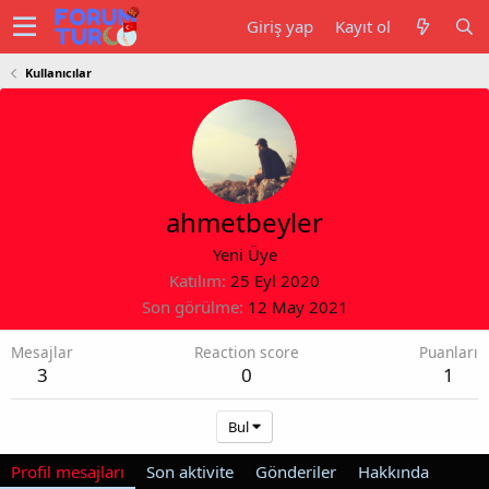
Giriş yap
Kayıt ol
Kullanıcılar
ahmetbeyler
Yeni Üye
Katılım
25 Eyl 2020
Son görülme
12 May 2021
Mesajlar
Reaction score
Puanları
3
0
1
Bul
Profil mesajları
Son aktivite
Gönderiler
Hakkında