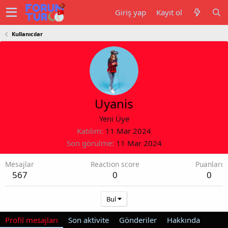
Giriş yap
Kayıt ol
Kullanıcılar
Uyanis
Yeni Üye
Katılım
11 Mar 2024
Son görülme
11 Mar 2024
Mesajlar
Reaction score
Puanları
567
0
0
Bul
Profil mesajları
Son aktivite
Gönderiler
Hakkında