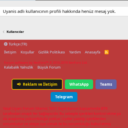
Uyanis adlı kullanıcının profili hakkında henüz mesaj yok.
Kullanıcılar
Türkçe (TR)
İletişim
Koşullar
Gizlilik Politikası
Yardım
Anasayfa
R
S
S
Forum software by XenForo™
© 2010-2019 XenForo Ltd.
Kalabalık Yalnızlık
Büyük Forum
📢
Reklam ve İletişim
WhatsApp
Teams
Telegram
Yasal Uyarı: Forum Sitemiz; 5651 Sayılı Kanun kapsamında BTK
tarafından onaylı Yer Sağlayıcı'dır. Bu sebeple içerikleri kontrol etme ya
da araştırma yükümlülüğü yoktur. Üyeler yazdığı içeriklerden
sorumludur ve siteye üye olmak ile bu sorumluluğu kabul etmiş