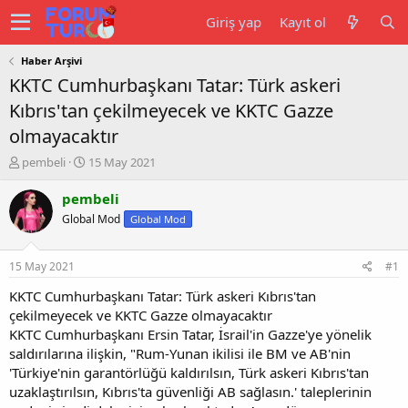
Giriş yap
Kayıt ol
Haber Arşivi
KKTC Cumhurbaşkanı Tatar: Türk askeri
Kıbrıs'tan çekilmeyecek ve KKTC Gazze
olmayacaktır
K
B
pembeli
15 May 2021
o
a
n
ş
pembeli
u
l
Global Mod
Global Mod
y
a
u
n
b
g
15 May 2021
#1
a
ı
ş
ç
KKTC Cumhurbaşkanı Tatar: Türk askeri Kıbrıs'tan
l
t
çekilmeyecek ve KKTC Gazze olmayacaktır
a
a
KKTC Cumhurbaşkanı Ersin Tatar, İsrail'in Gazze'ye yönelik
t
r
saldırılarına ilişkin, "Rum-Yunan ikilisi ile BM ve AB'nin
a
i
'Türkiye'nin garantörlüğü kaldırılsın, Türk askeri Kıbrıs'tan
n
h
uzaklaştırılsın, Kıbrıs'ta güvenliği AB sağlasın.' taleplerinin
i