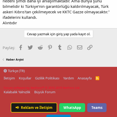
nedeni şimdi daha iyi anlaşılmaktadır. Ama dünya şunu
bilmelidir ki Türkiye'nin garantörlüğü kaldırılmayacak, Türk
askeri Kıbrıs'tan çekilmeyecek ve KKTC Gazze olmayacaktır."
ifadelerini kullandı.
Alıntıdır
Cevap yazmak için giriş yap yada kayıt ol.
Facebook
Twitter
Reddit
Pinterest
Tumblr
WhatsApp
E-posta
Link
Paylaş:
Haber Arşivi
Türkçe (TR)
İletişim
Koşullar
Gizlilik Politikası
Yardım
Anasayfa
R
S
S
Forum software by XenForo™
© 2010-2019 XenForo Ltd.
Kalabalık Yalnızlık
Büyük Forum
📢
Reklam ve İletişim
WhatsApp
Teams