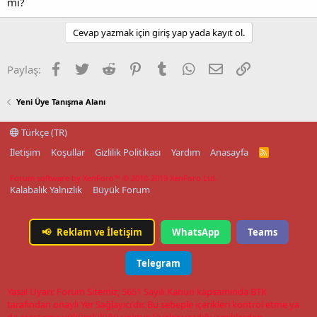
mi?
Cevap yazmak için giriş yap yada kayıt ol.
Facebook
Twitter
Reddit
Pinterest
Tumblr
WhatsApp
E-posta
Link
Paylaş:
Yeni Üye Tanışma Alanı
Türkçe (TR)
İletişim
Koşullar
Gizlilik Politikası
Yardım
Anasayfa
R
S
S
Forum software by XenForo™
© 2010-2019 XenForo Ltd.
Kalabalık Yalnızlık
Büyük Forum
📢
Reklam ve İletişim
WhatsApp
Teams
Telegram
Yasal Uyarı: Forum Sitemiz; 5651 Sayılı Kanun kapsamında BTK
tarafından onaylı Yer Sağlayıcı'dır. Bu sebeple içerikleri kontrol etme ya