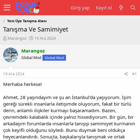
Giriş yap
Kayıt ol
Yeni Üye Tanışma Alanı
Tanışma Ve Samimiyet
K
B
Marangoz
19 Ara 2024
o
a
n
ş
Marangoz
u
l
Global Mod
Global Mod
y
a
u
n
b
g
19 Ara 2024
#1
a
ı
ş
ç
Merhaba herkese!
l
t
a
a
Ahmet, 28 yaşındayım ve şu an İstanbul'da yaşıyorum. İşim
t
r
gereği sürekli insanlarla iletişimde oluyorum, fakat bir türlü
a
i
derin, anlamlı ilişkiler kurmayı başaramadım. Bazen,
n
h
çevremdeki kalabalık içinde yalnız hissediyorum. Bir gün, bir
i
arkadaşım forumlarda insanlarla tanışıp samimiyet kurmanın
çok keyifli olduğunu söyledi. Bunu duymak beni oldukça
heyecanlandırdı. Sonuçta, başkalarıyla tanışmak ve ortak